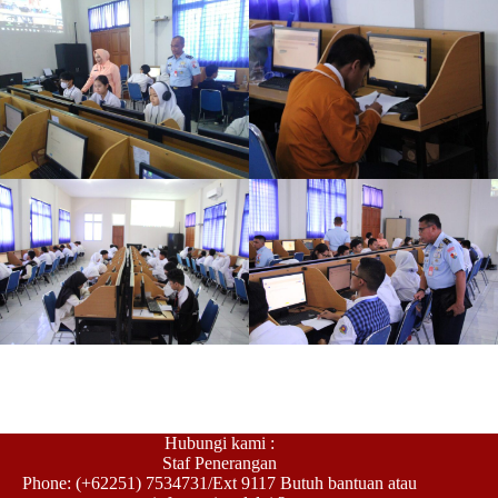
Hubungi kami :
Staf Penerangan
Phone: (+62251) 7534731/Ext 9117 Butuh bantuan atau