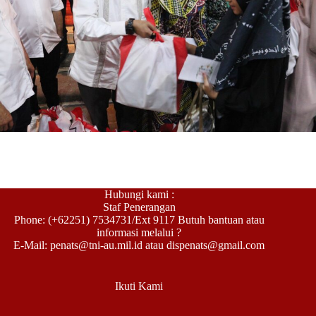
Hubungi kami :
Staf Penerangan
Phone: (+62251) 7534731/Ext 9117 Butuh bantuan atau
informasi melalui ?
E-Mail: penats@tni-au.mil.id atau dispenats@gmail.com
Ikuti Kami